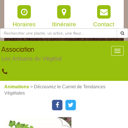
Horaires
Itinéraire
Contact
Association
Toggl
navig
Les Artisans du Végétal
Animations
> Découvrez le Carnet de Tendances
Végétales