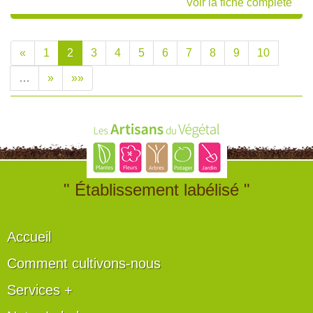
Voir la fiche complète
«
1
2
3
4
5
6
7
8
9
10
…
»
»»
" Établissement labélisé "
Accueil
Comment cultivons-nous
Services +