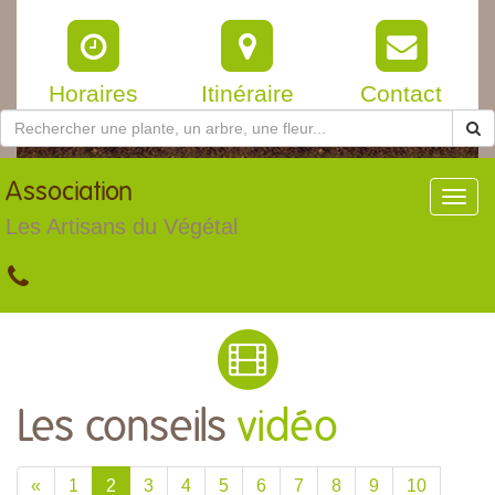
Horaires
Itinéraire
Contact
Association
Toggl
navig
Les Artisans du Végétal
Les conseils
vidéo
«
1
2
3
4
5
6
7
8
9
10