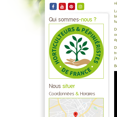
r
L
b
Qui sommes
-nous ?
f
D
o
é
D
t
j
B
Nous
situer
Coordonnées
&
Horaires