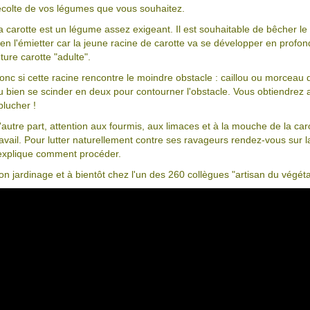
écolte de vos légumes que vous souhaitez.
a carotte est un légume assez exigeant. Il est souhaitable de bêcher le
ien l'émietter car la jeune racine de carotte va se développer en profon
uture carotte "adulte".
onc si cette racine rencontre le moindre obstacle : caillou ou morceau 
u bien se scinder en deux pour contourner l'obstacle. Vous obtiendrez al
plucher !
'autre part, attention aux fourmis, aux limaces et à la mouche de la car
ravail. Pour lutter naturellement contre ses ravageurs rendez-vous sur 
'explique comment procéder.
on jardinage et à bientôt chez l'un des 260 collègues "artisan du végéta