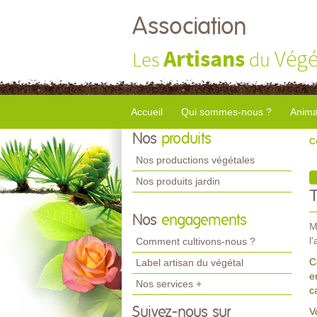
Association
Artisans
Végé
Les
du
Accueil
Qui sommes-nous ?
Anima
Nos
produits
C
Nos productions végétales
Nos produits jardin
Nos
engagements
M
l
Comment cultivons-nous ?
C
Label artisan du végétal
e
Nos services +
c
Suivez-nous sur
V