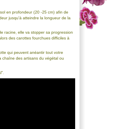
 sol en profondeur (20 -25 cm) afin de
deur jusqu'à atteindre la longueur de la
de racine, elle va stopper sa progression
ors des carottes fourchues difficiles à
otte qui peuvent anéantir tout votre
la chaîne des artisans du végétal ou
l".