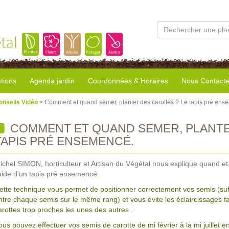
tal
tions
Agenda jardin
Coordonnées & Horaires
Nous Contacte
onseils Vidéo
> Comment et quand semer, planter des carottes ? Le tapis pré ens
COMMENT ET QUAND SEMER, PLANTE
TAPIS PRÉ ENSEMENCÉ.
ichel SIMON, horticulteur et Artisan du Végétal nous explique quand et
'aide d'un tapis pré ensemencé.
ette technique vous permet de positionner correctement vos semis (su
ntre chaque semis sur le même rang) et vous évite les éclaircissages fa
arottes trop proches les unes des autres .
ous pouvez effectuer vos semis de carotte de mi février à la mi juillet e