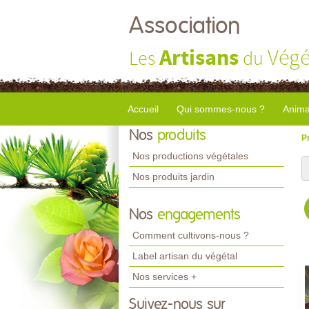
Association
Artisans
Végé
Les
du
Accueil
Qui sommes-nous ?
Anima
Nos
produits
P
Nos productions végétales
Nos produits jardin
Nos
engagements
Comment cultivons-nous ?
Label artisan du végétal
Nos services +
Suivez-nous sur