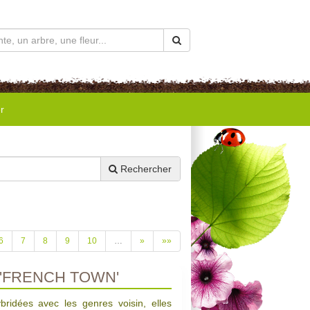
r
Rechercher
6
7
8
9
10
…
»
»»
'FRENCH TOWN'
bridées avec les genres voisin, elles