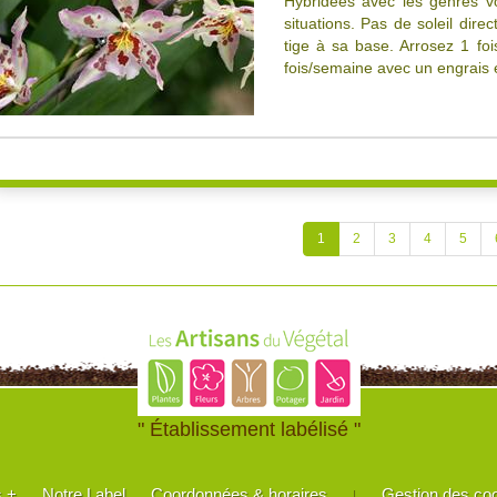
Hybridées avec les genres v
situations. Pas de soleil dire
tige à sa base. Arrosez 1 foi
fois/semaine avec un engrais é
1
2
3
4
5
" Établissement labélisé "
s +
Notre Label
Coordonnées & horaires
Gestion des co
|