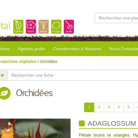
tal
tions
Agenda jardin
Coordonnées & Horaires
Nous Contacte
roductions végétales
> Orchidées
Orchidées
1
2
3
4
5
ADAGLOSSUM 
Pétale bruns et oranges. Hy