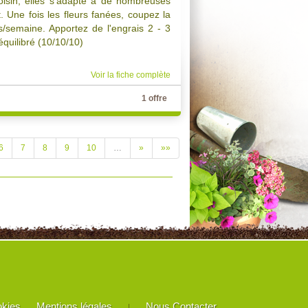
oisin, elles s'adapte a de nombreuses
ct. Une fois les fleurs fanées, coupez la
s/semaine. Apportez de l'engrais 2 - 3
quilibré (10/10/10)
Voir la fiche complète
1 offre
6
7
8
9
10
…
»
»»
okies
Mentions légales
Nous Contacter
|