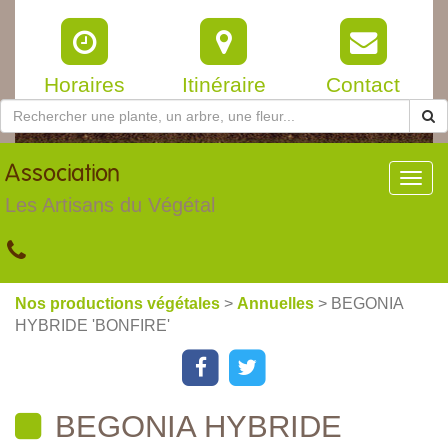
Horaires
Itinéraire
Contact
Association
Toggl
navig
Les Artisans du Végétal
Nos productions végétales
>
Annuelles
> BEGONIA
HYBRIDE 'BONFIRE'
BEGONIA HYBRIDE