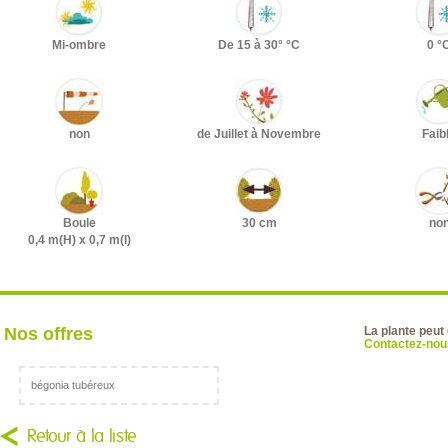
Mi-ombre
De 15 à 30° °C
0 °
non
de Juillet à Novembre
Faib
Boule
30 cm
no
0,4 m(H) x 0,7 m(l)
Nos offres
La plante peut
Contactez-nous
bégonia tubéreux
Retour à la liste