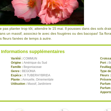
e pas planter trop tôt, attendre le 15 mai. Il pousses dans des sols drai
ans un massif, associez-le avec des fougères ou des bacopas! Sa flo
es fleurs fanées de temps à autre.
Informations supplémentaires
Variété :
COMMUN
Croiss
Origine :
Amérique du Sud
Port :
B
Famille :
Begoniaceae
Feuilla
Genre :
BEGONIA
Type de
Espèce :
X TUBERHYBRIDA
Fleurs 
Plante :
Annuelle, Ornementale
Présenc
Utilisation :
Massif, Jardiniere
Parfum 
Parfum 
Apports