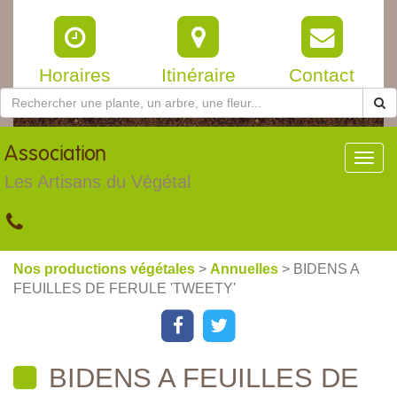
Horaires
Itinéraire
Contact
Association
Toggl
navig
Les Artisans du Végétal
Nos productions végétales
>
Annuelles
> BIDENS A
FEUILLES DE FERULE 'TWEETY'
BIDENS A FEUILLES DE