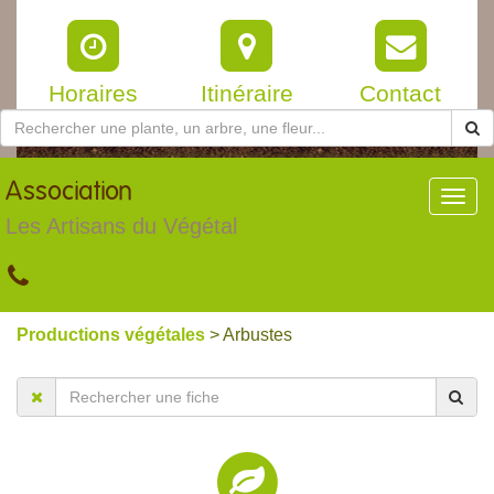
Horaires
Itinéraire
Contact
Association
Toggl
navig
Les Artisans du Végétal
Productions végétales
> Arbustes