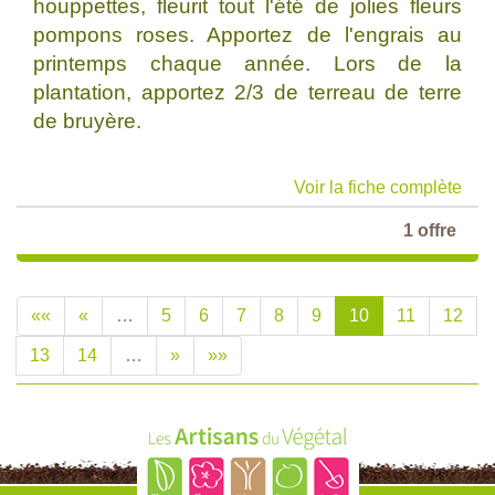
houppettes, fleurit tout l'été de jolies fleurs
pompons roses. Apportez de l'engrais au
printemps chaque année. Lors de la
plantation, apportez 2/3 de terreau de terre
de bruyère.
Voir la fiche complète
1 offre
««
«
…
5
6
7
8
9
10
11
12
13
14
…
»
»»