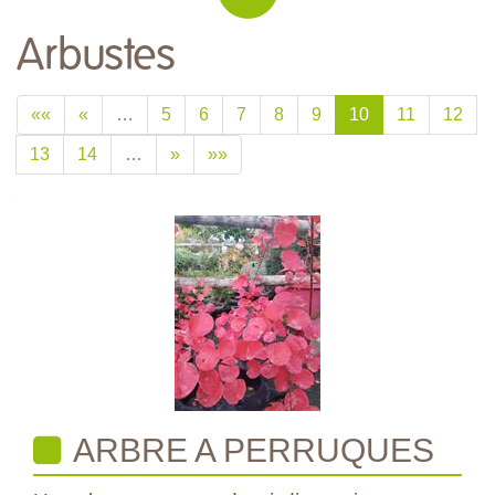
Arbustes
««
«
…
5
6
7
8
9
10
11
12
13
14
…
»
»»
ARBRE A PERRUQUES