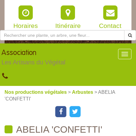
Horaires
Itinéraire
Contact
Association
Toggl
navig
Les Artisans du Végétal
Nos productions végétales
>
Arbustes
> ABELIA
'CONFETTI'
ABELIA 'CONFETTI'