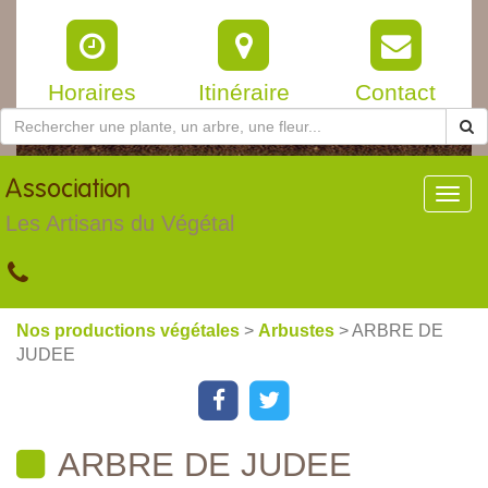
Horaires
Itinéraire
Contact
Association
Toggl
navig
Les Artisans du Végétal
Nos productions végétales
>
Arbustes
> ARBRE DE
JUDEE
ARBRE DE JUDEE