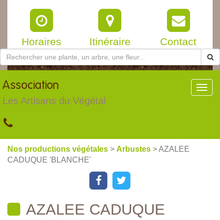
Horaires
Itinéraire
Contact
Association
Toggl
navig
Les Artisans du Végétal
Nos productions végétales
>
Arbustes
> AZALEE
CADUQUE 'BLANCHE'
AZALEE CADUQUE