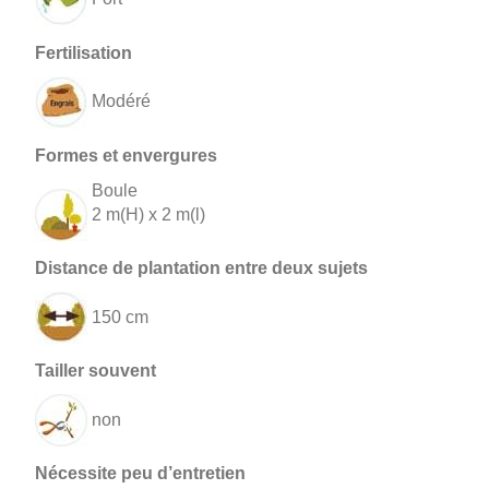
Modéré
Boule
2 m(H) x 2 m(l)
150 cm
non