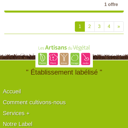
1 offre
1
2
3
4
»
" Établissement labélisé "
Accueil
Comment cultivons-nous
Services +
Notre Label