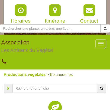
Horaires
Itinéraire
Contact
Association
Toggl
navig
Les Artisans du Végétal
Productions végétales
> Bisannuelles