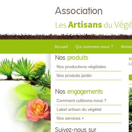
Association
Artisans
Végé
Les
du
Accueil
Qui sommes-nous ?
Anima
Nos
produits
N
L
Nos productions végétales
Nos produits jardin
Nos
engagements
Comment cultivons-nous ?
Label artisan du végétal
Nos services +
Suivez-nous sur