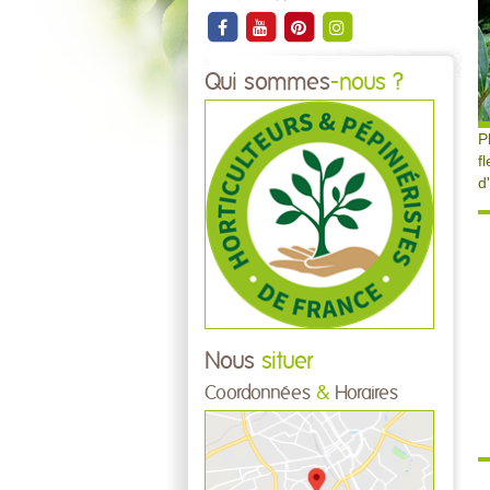
Qui sommes
-nous ?
P
f
d
Nous
situer
Coordonnées
&
Horaires