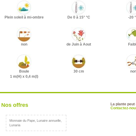
Plein soleil à mi-ombre
De 0 à 15° °C
-20 
non
de Juin à Aout
Faib
Boule
30 cm
no
1 m(H) x 0,4 m(l)
Nos offres
La plante peut
Contactez-nous
Monnaie du Pape, Lunaire annuelle,
Lunaria