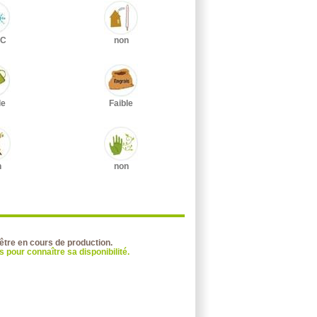
°C
non
le
Faible
n
non
 être en cours de production.
 pour connaître sa disponibilité.