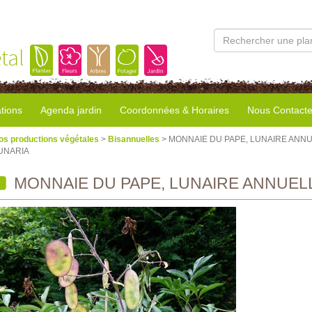
tal
tions
Agenda jardin
Coordonnées & Horaires
Nous Contacte
os productions végétales
>
Bisannuelles
> MONNAIE DU PAPE, LUNAIRE ANNU
UNARIA
MONNAIE DU PAPE, LUNAIRE ANNUELL