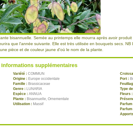
lante bisannuelle. Semée au printemps elle mourra après avoir produit 
leurira que l'année suivante. Elle est très utilisée en bouquets secs. NB 
'une pièce et de couleur jaune d'où le nom de la plante.
Informations supplémentaires
Variété :
COMMUN
Croiss
Origine :
Europe occidentale
Port :
B
Famille :
Brassicaceae
Feuilla
Genre :
LUNARIA
Type de
Espèce :
ANNUA
Fleurs 
Plante :
Bisannuelle, Ornementale
Présenc
Utilisation :
Massif
Parfum 
Parfum 
Apports