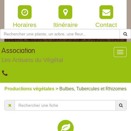
Horaires
Itinéraire
Contact
Association
Toggl
navig
Les Artisans du Végétal
Productions végétales
> Bulbes, Tubercules et Rhizomes