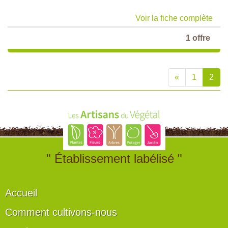
Voir la fiche complète
1 offre
«
1
2
" Établissement labélisé "
Accueil
Comment cultivons-nous