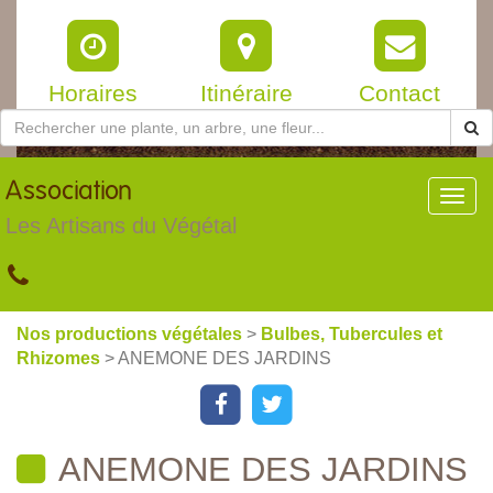
Horaires
Itinéraire
Contact
Association
Toggl
navig
Les Artisans du Végétal
Nos productions végétales
>
Bulbes, Tubercules et
Rhizomes
> ANEMONE DES JARDINS
ANEMONE DES JARDINS