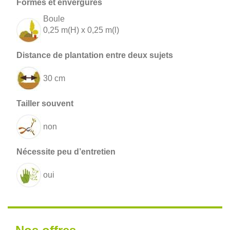
Boule
0,25 m(H) x 0,25 m(l)
30 cm
non
oui