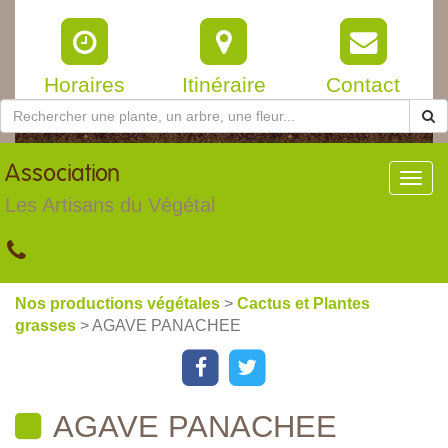
Horaires
Itinéraire
Contact
Association
Toggl
navig
Les Artisans du Végétal
Nos productions végétales
>
Cactus et Plantes
grasses
> AGAVE PANACHEE
AGAVE PANACHEE