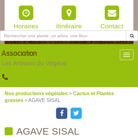
Horaires
Itinéraire
Contact
Association
Toggl
navig
Les Artisans du Végétal
Nos productions végétales
>
Cactus et Plantes
grasses
> AGAVE SISAL
AGAVE SISAL