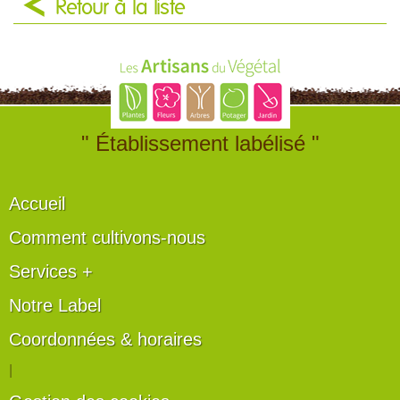
Retour à la liste
" Établissement labélisé "
Accueil
Comment cultivons-nous
Services +
Notre Label
Coordonnées & horaires
|