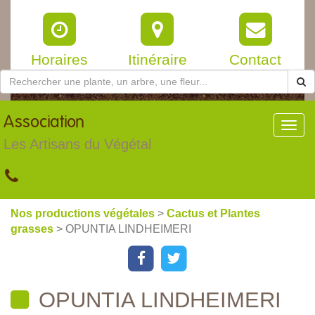
Horaires
Itinéraire
Contact
Association
Toggl
navig
Les Artisans du Végétal
Nos productions végétales
>
Cactus et Plantes
grasses
> OPUNTIA LINDHEIMERI
OPUNTIA LINDHEIMERI