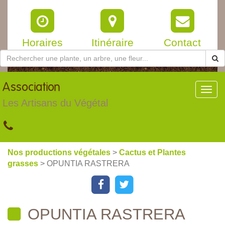
Horaires
Itinéraire
Contact
Association
Toggl
navig
Les Artisans du Végétal
Nos productions végétales
>
Cactus et Plantes
grasses
> OPUNTIA RASTRERA
OPUNTIA RASTRERA