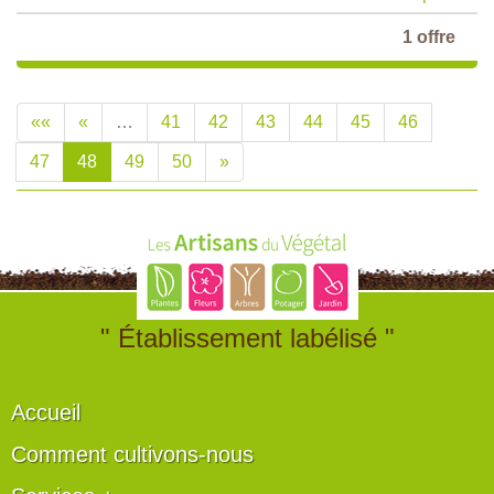
1 offre
««
«
…
41
42
43
44
45
46
47
48
49
50
»
" Établissement labélisé "
Accueil
Comment cultivons-nous