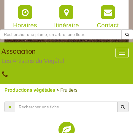
Horaires
Itinéraire
Contact
Association
Toggl
navig
Les Artisans du Végétal
Productions végétales
> Fruitiers