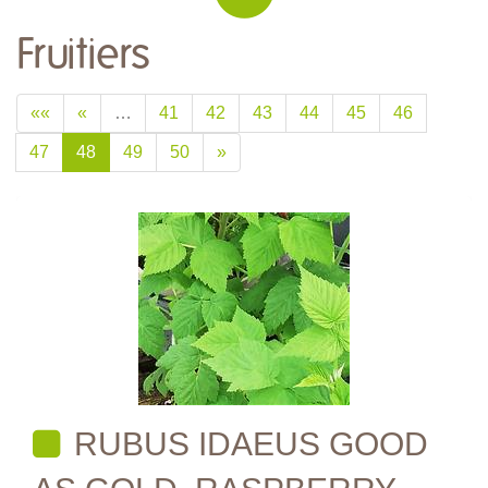
Fruitiers
««
«
…
41
42
43
44
45
46
47
48
49
50
»
RUBUS IDAEUS GOOD