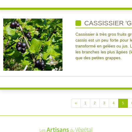
CASSISSIER '
Cassissier à très gros fruits 
cassis est un peu forte pour l
transformé en gelées ou jus. Lo
les branches les plus âgées (l
que des petites grappes.
«
1
2
3
4
5