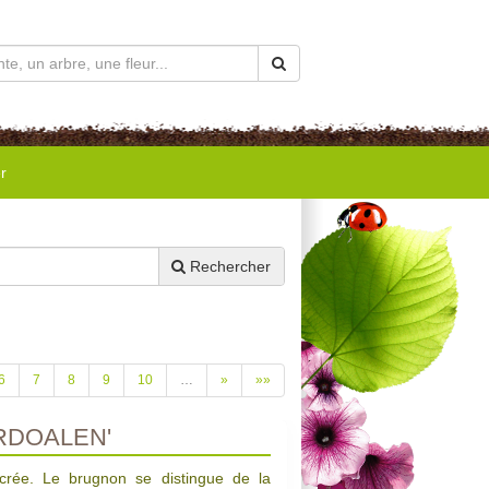
r
Rechercher
6
7
8
9
10
…
»
»»
RDOALEN'
crée. Le brugnon se distingue de la