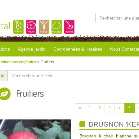
tal
tions
Agenda jardin
Coordonnées & Horaires
Nous Contacte
roductions végétales
> Fruitiers
Fruitiers
«
1
2
3
4
5
BRUGNON 'KE
Brugnon à chair blanche su