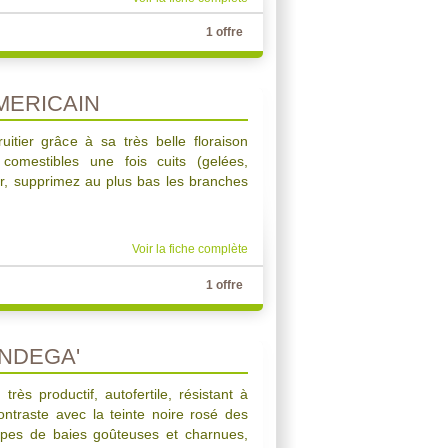
1 offre
MERICAIN
uitier grâce à sa très belle floraison
t comestibles une fois cuits (gelées,
iver, supprimez au plus bas les branches
Voir la fiche complète
1 offre
ANDEGA'
ès productif, autofertile, résistant à
ontraste avec la teinte noire rosé des
appes de baies goûteuses et charnues,