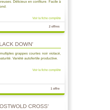
euses. Délicieux en confiture. Facile à
fond.
Voir la fiche complète
2 offres
BLACK DOWN'
multiples grappes courtes noir violacé,
turité. Variété autofertile productive.
Voir la fiche complète
1 offre
COSTWOLD CROSS'