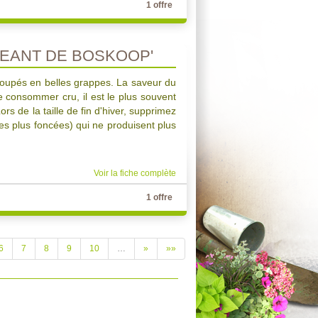
1 offre
GEANT DE BOSKOOP'
groupés en belles grappes. La saveur du
e consommer cru, il est le plus souvent
rs de la taille de fin d'hiver, supprimez
es plus foncées) qui ne produisent plus
Voir la fiche complète
1 offre
6
7
8
9
10
…
»
»»