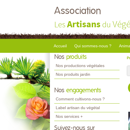
Association
Artisans
Végé
Les
du
Accueil
Qui sommes-nous ?
Anima
Nos
produits
P
Nos productions végétales
Nos produits jardin
Nos
engagements
Comment cultivons-nous ?
Label artisan du végétal
Nos services +
Suivez-nous sur