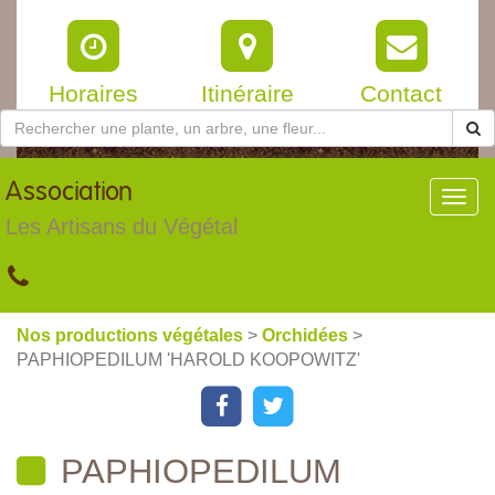
Horaires
Itinéraire
Contact
Association
Toggl
navig
Les Artisans du Végétal
Nos productions végétales
>
Orchidées
>
PAPHIOPEDILUM 'HAROLD KOOPOWITZ'
PAPHIOPEDILUM