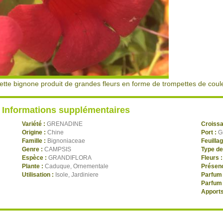
ette bignone produit de grandes fleurs en forme de trompettes de coul
Informations supplémentaires
Variété :
GRENADINE
Croiss
Origine :
Chine
Port :
G
Famille :
Bignoniaceae
Feuilla
Genre :
CAMPSIS
Type de
Espèce :
GRANDIFLORA
Fleurs 
Plante :
Caduque, Ornementale
Présenc
Utilisation :
Isole, Jardiniere
Parfum 
Parfum 
Apports