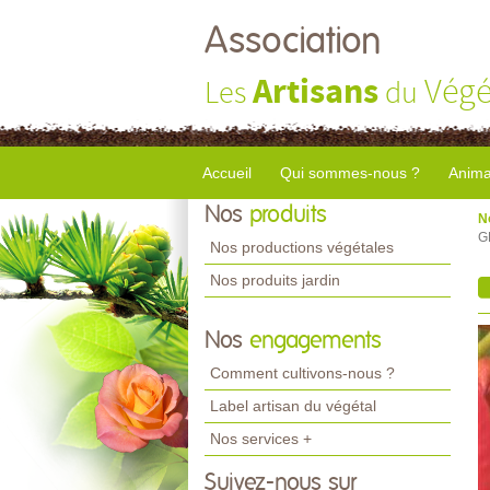
Association
Artisans
Végé
Les
du
Accueil
Qui sommes-nous ?
Anima
Nos
produits
N
G
Nos productions végétales
Nos produits jardin
Nos
engagements
Comment cultivons-nous ?
Label artisan du végétal
Nos services +
Suivez-nous sur