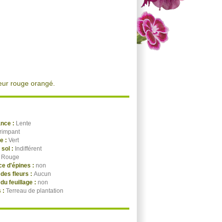
eur rouge orangé.
ance :
Lente
rimpant
ge :
Vert
 sol :
Indifférent
:
Rouge
e d'épines :
non
des fleurs :
Aucun
du feuillage :
non
 :
Terreau de plantation