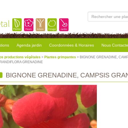
tal
tions
Agenda jardin
Coordonnées & Horaires
Nous Contacte
os productions végétales
>
Plantes grimpantes
> BIGNONE GRENADINE, CAMP
RANDIFLORA GRENADINE
BIGNONE GRENADINE, CAMPSIS GRA