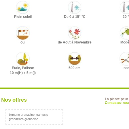
Plein soleil
De 0 à 15° °C
-20 
oui
de Aout à Novembre
Modé
Etale, Palisse
500 cm
no
10 m(H) x 5 m(l)
Nos offres
La plante peut
Contactez-nous
bignone grenadine, campsis
grandiflora grenadine