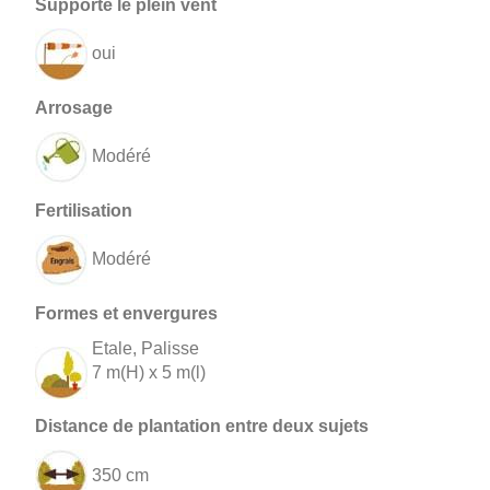
oui
Modéré
Modéré
Etale, Palisse
7 m(H) x 5 m(l)
350 cm