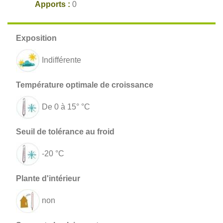
Apports :
0
Indifférente
De 0 à 15° °C
-20 °C
non