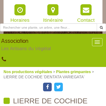
Horaires
Itinéraire
Contact
Association
Toggl
navig
Les Artisans du Végétal
Nos productions végétales
>
Plantes grimpantes
>
LIERRE DE COCHIDE 'DENTATA VARIEGATA'
LIERRE DE COCHIDE