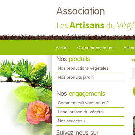
Association
Artisans
Végé
Les
du
Accueil
Qui sommes-nous ?
Anima
Nos
produits
P
Nos productions végétales
Nos produits jardin
Nos
engagements
Comment cultivons-nous ?
Label artisan du végétal
Nos services +
Suivez-nous sur