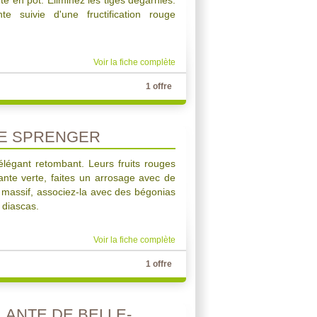
e en pot. Eliminez les tiges dégarnies.
nte suivie d'une fructification rouge
Voir la fiche complète
1 offre
E SPRENGER
 élégant retombant. Leurs fruits rouges
ante verte, faites un arrosage avec de
n massif, associez-la avec des bégonias
 diascas.
Voir la fiche complète
1 offre
LANTE DE BELLE-