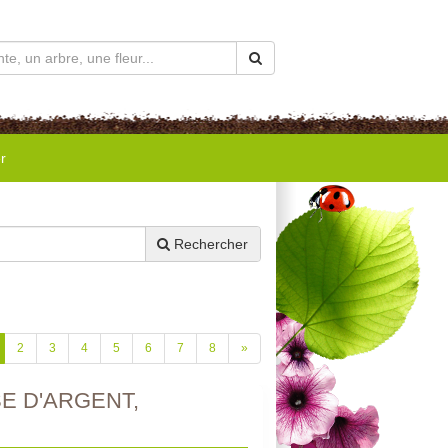
r
Rechercher
2
3
4
5
6
7
8
»
E D'ARGENT,