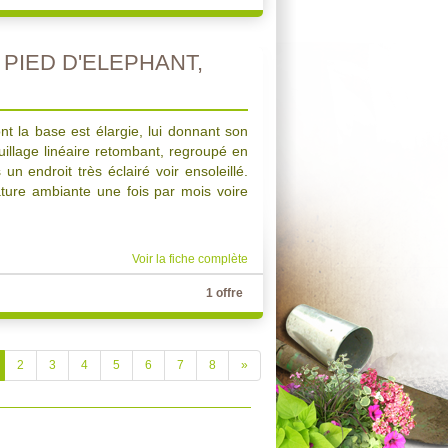
PIED D'ELEPHANT,
ont la base est élargie, lui donnant son
illage linéaire retombant, regroupé en
un endroit très éclairé voir ensoleillé.
ture ambiante une fois par mois voire
Voir la fiche complète
1 offre
2
3
4
5
6
7
8
»