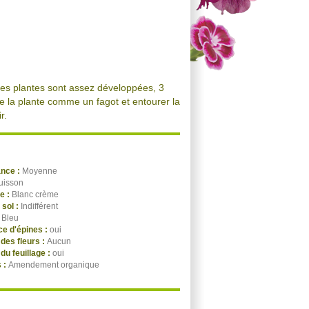
les plantes sont assez développées, 3
 de la plante comme un fagot et entourer la
r.
ance :
Moyenne
uisson
ge :
Blanc crème
 sol :
Indifférent
:
Bleu
e d'épines :
oui
des fleurs :
Aucun
du feuillage :
oui
 :
Amendement organique