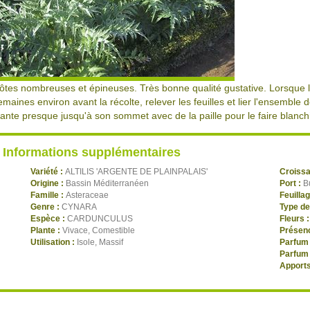
ôtes nombreuses et épineuses. Très bonne qualité gustative. Lorsque 
emaines environ avant la récolte, relever les feuilles et lier l'ensemble
lante presque jusqu'à son sommet avec de la paille pour le faire blanchi
Informations supplémentaires
Variété :
ALTILIS 'ARGENTE DE PLAINPALAIS'
Croiss
Origine :
Bassin Méditerranéen
Port :
B
Famille :
Asteraceae
Feuilla
Genre :
CYNARA
Type de
Espèce :
CARDUNCULUS
Fleurs 
Plante :
Vivace, Comestible
Présenc
Utilisation :
Isole, Massif
Parfum 
Parfum 
Apports