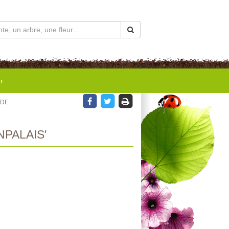
r
 DE
PALAIS'