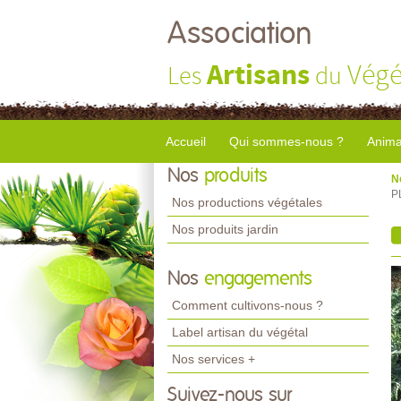
Association
Artisans
Végé
Les
du
Accueil
Qui sommes-nous ?
Anima
Nos
produits
N
P
Nos productions végétales
Nos produits jardin
Nos
engagements
Comment cultivons-nous ?
Label artisan du végétal
Nos services +
Suivez-nous sur