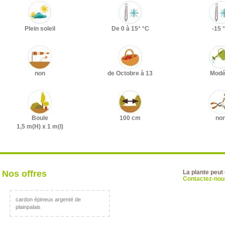
Plein soleil
De 0 à 15° °C
-15 
non
de Octobre à 13
Modé
Boule
100 cm
no
1,5 m(H) x 1 m(l)
Nos offres
La plante peut
Contactez-nous
cardon épineux argenté de
plainpalais