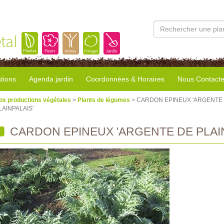
tal
tions
Agenda jardin
Coordonnées & Horaires
Nous Contacte
os productions végétales
>
Plants de légumes
> CARDON EPINEUX 'ARGENTE
LAINPALAIS'
CARDON EPINEUX 'ARGENTE DE PLAIN