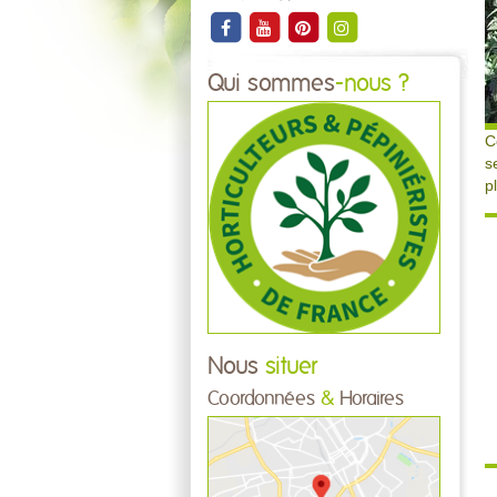
Qui sommes
-nous ?
C
s
p
Nous
situer
Coordonnées
&
Horaires