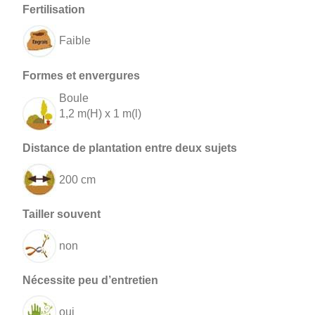
Faible
Boule
1,2 m(H) x 1 m(l)
200 cm
non
oui