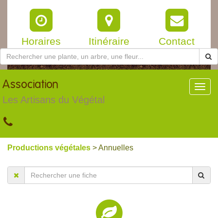
Horaires
Itinéraire
Contact
Association
Toggl
navig
Les Artisans du Végétal
Productions végétales
> Annuelles