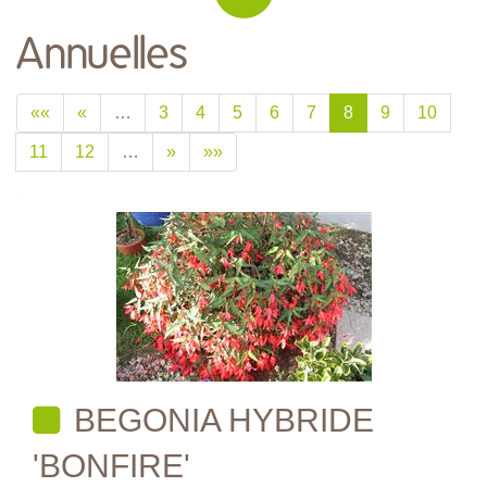
Annuelles
««
«
…
3
4
5
6
7
8
9
10
11
12
…
»
»»
BEGONIA HYBRIDE
'BONFIRE'