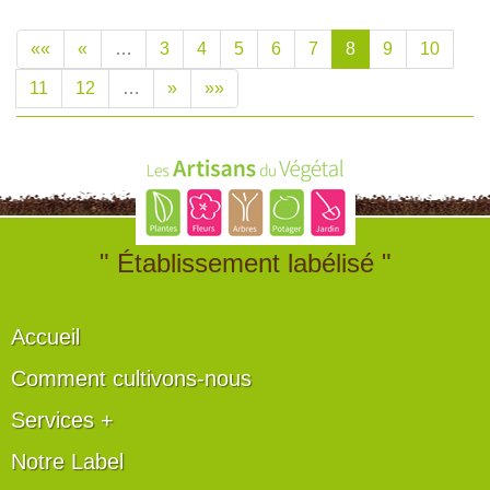
««
«
…
3
4
5
6
7
8
9
10
11
12
…
»
»»
" Établissement labélisé "
Accueil
Comment cultivons-nous
Services +
Notre Label