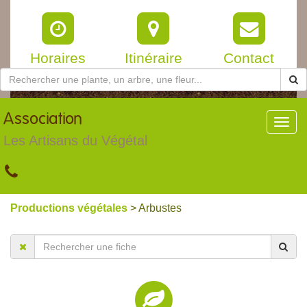
Horaires
Itinéraire
Contact
Association
Toggl
navig
Les Artisans du Végétal
Productions végétales
> Arbustes