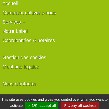
Accueil
Comment cultivons-nous
Services +
Notre Label
Coordonnées & horaires
|
Gestion des cookies
Mentions légales
|
Nous Contacter
Les artisans du végétal
This site uses cookies and gives you control over what you want to
activate
✓ OK, accept all
✗ Deny all cookies
Horticulteurs et pépinièristes de France