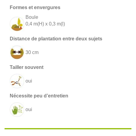
Boule
0,4 m(H) x 0,3 m(l)
30 cm
oui
oui