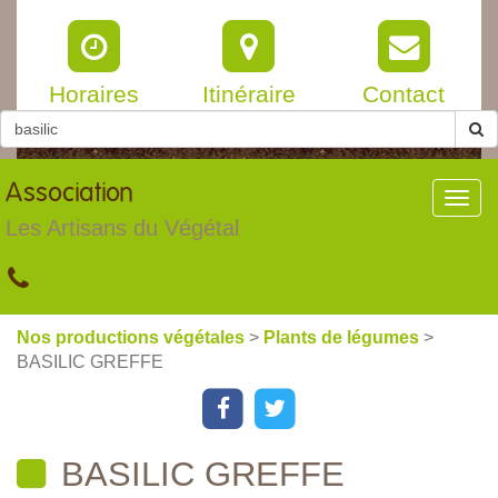
Horaires
Itinéraire
Contact
Association
Toggl
navig
Les Artisans du Végétal
Nos productions végétales
>
Plants de légumes
>
BASILIC GREFFE
BASILIC GREFFE