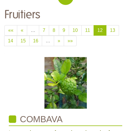
Fruitiers
««
«
…
7
8
9
10
11
12
13
14
15
16
…
»
»»
COMBAVA