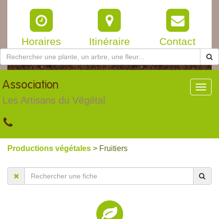
Horaires
Itinéraire
Contact
Association
Toggl
navig
Les Artisans du Végétal
Productions végétales
> Fruitiers