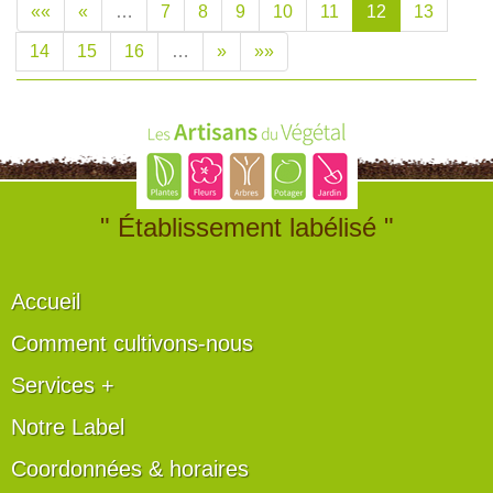
««
«
…
7
8
9
10
11
12
13
14
15
16
…
»
»»
" Établissement labélisé "
Accueil
Comment cultivons-nous
Services +
Notre Label
Coordonnées & horaires