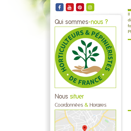
I
d
Qui sommes
-nous ?
f
P
Nous
situer
Coordonnées
&
Horaires