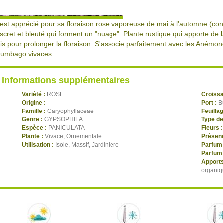
l est apprécié pour sa floraison rose vaporeuse de mai à l'automne (con
iscret et bleuté qui forment un "nuage". Plante rustique qui apporte de l
ois pour prolonger la floraison. S'associe parfaitement avec les Anémo
lumbago vivaces...
Informations supplémentaires
Variété :
ROSE
Croiss
Origine :
Port :
B
Famille :
Caryophyllaceae
Feuilla
Genre :
GYPSOPHILA
Type de
Espèce :
PANICULATA
Fleurs 
Plante :
Vivace, Ornementale
Présenc
Utilisation :
Isole, Massif, Jardiniere
Parfum 
Parfum 
Apports
organiq