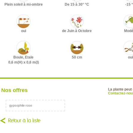
Plein soleil à mi-ombre
De 15 à 30° °C
-15 
oui
de Juin à Octobre
Modé
Boule, Etale
50 cm
oui
0,6 m(H) x 0,6 m(l)
Nos offres
La plante peut
Contactez-nous
gypsophile rose
Retour à la liste