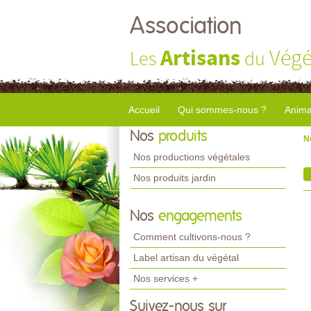
Association
Artisans
Végé
Les
du
Accueil
Qui sommes-nous ?
Anima
Nos
produits
N
Nos productions végétales
Nos produits jardin
Nos
engagements
Comment cultivons-nous ?
Label artisan du végétal
Nos services +
Suivez-nous sur