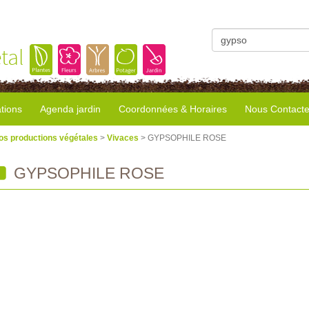
tal
tions
Agenda jardin
Coordonnées & Horaires
Nous Contacte
os productions végétales
>
Vivaces
> GYPSOPHILE ROSE
GYPSOPHILE ROSE