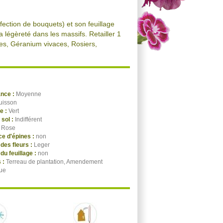
fection de bouquets) et son feuillage
a légèreté dans les massifs. Retailler 1
nes, Géranium vivaces, Rosiers,
ance :
Moyenne
uisson
ge :
Vert
 sol :
Indifférent
:
Rose
e d'épines :
non
des fleurs :
Leger
du feuillage :
non
 :
Terreau de plantation, Amendement
ue