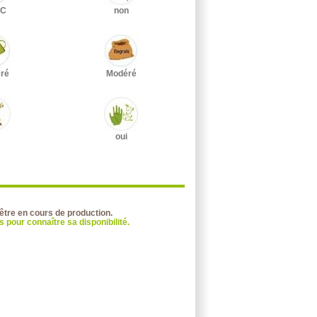
°C
non
ré
Modéré
oui
 être en cours de production.
 pour connaître sa disponibilité.