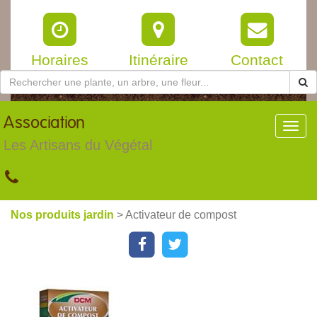
Horaires
Itinéraire
Contact
Association
Toggl
navig
Les Artisans du Végétal
Nos produits jardin
> Activateur de compost