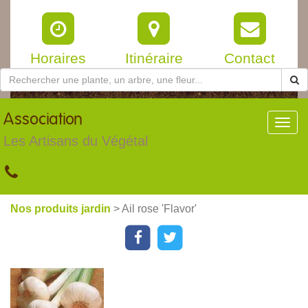
Horaires
Itinéraire
Contact
Association
Toggl
navig
Les Artisans du Végétal
Nos produits jardin
> Ail rose 'Flavor'