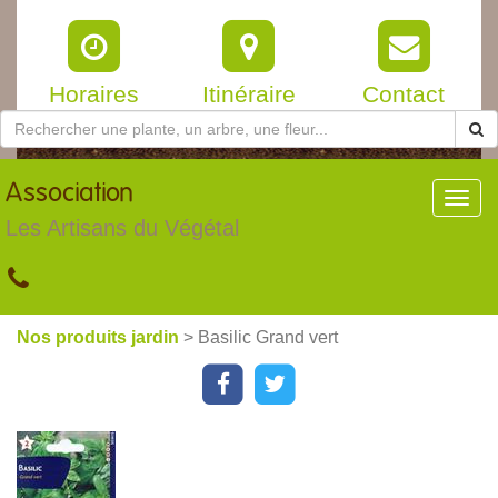
Horaires
Itinéraire
Contact
Association
Toggl
navig
Les Artisans du Végétal
Nos produits jardin
> Basilic Grand vert