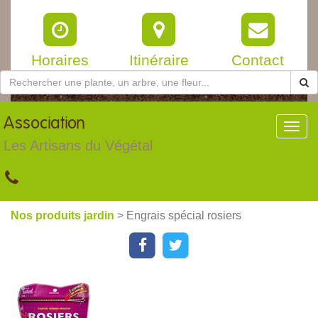
Horaires
Itinéraire
Contact
Association
Toggl
navig
Les Artisans du Végétal
Nos produits jardin
> Engrais spécial rosiers