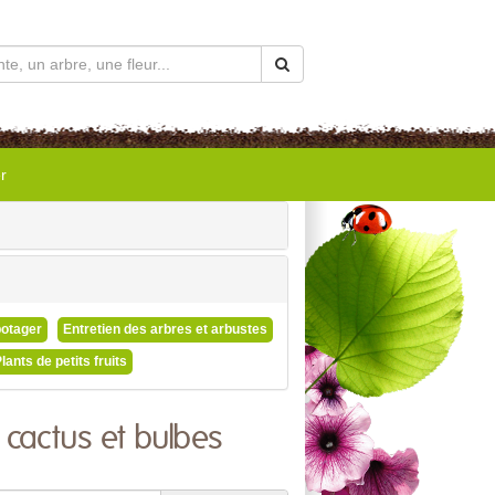
r
potager
Entretien des arbres et arbustes
lants de petits fruits
 cactus et bulbes