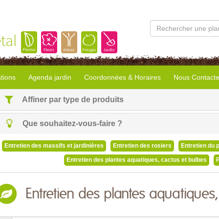
tal
tions
Agenda jardin
Coordonnées & Horaires
Nous Contacte
Affiner par type de produits
Que souhaitez-vous-faire ?
Entretien des massifs et jardinières
Entretien des rosiers
Entretien du 
Entretien des plantes aquatiques, cactus et bulbes
P
Entretien des plantes aquatiques,