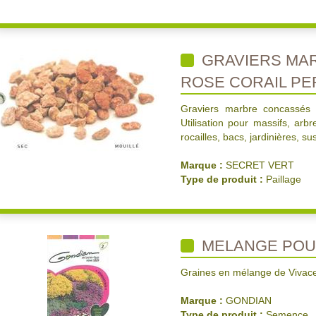
GRAVIERS MA
ROSE CORAIL PE
Graviers marbre concassés 
Utilisation pour massifs, arb
rocailles, bacs, jardinières, s
Marque :
SECRET VERT
Type de produit :
Paillage
MELANGE POU
Graines en mélange de Vivaces
Marque :
GONDIAN
Type de produit :
Semence