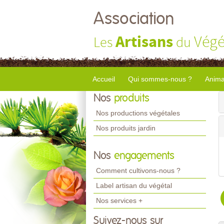
Association
Artisans
Végé
Les
du
Accueil
Qui sommes-nous ?
Anima
Nos
produits
Nos productions végétales
Nos produits jardin
Nos
engagements
Comment cultivons-nous ?
Label artisan du végétal
Nos services +
Suivez-nous sur