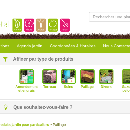
tal
tions
Agenda jardin
Coordonnées & Horaires
Nous Contacte
Affiner par type de produits
Amendement
Terreau
Soins
Paillage
Divers
Gazo
et engrais
pelo
Que souhaitez-vous-faire ?
roduits jardin pour particuliers
> Paillage