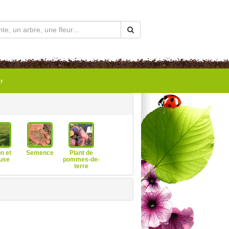
r
n et
Semence
Plant de
use
pommes-de-
terre