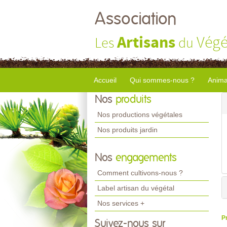
Association
Artisans
Végé
Les
du
Accueil
Qui sommes-nous ?
Anima
Nos
produits
Nos productions végétales
Nos produits jardin
Nos
engagements
Comment cultivons-nous ?
Label artisan du végétal
Nos services +
P
Suivez-nous sur