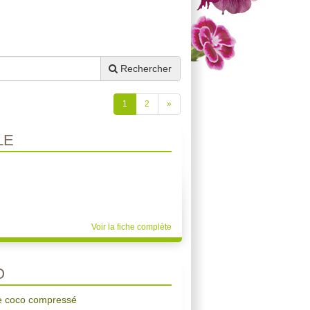
Rechercher
1
2
»
LE
Voir la fiche complète
O
de coco compressé