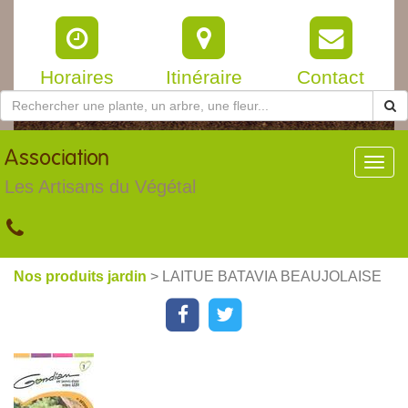
Horaires
Itinéraire
Contact
Association
Toggl
navig
Les Artisans du Végétal
Nos produits jardin
> LAITUE BATAVIA BEAUJOLAISE